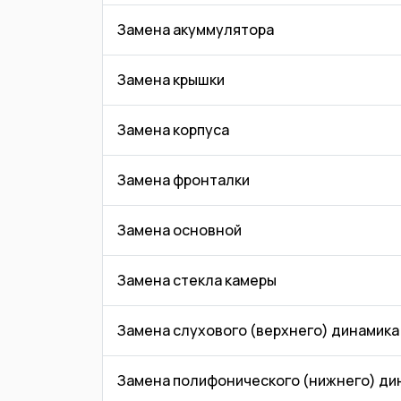
Замена акуммулятора
Замена крышки
Замена корпуса
Замена фронталки
Замена основной
Замена стекла камеры
Замена слухового (верхнего) динамика
Замена полифонического (нижнего) ди