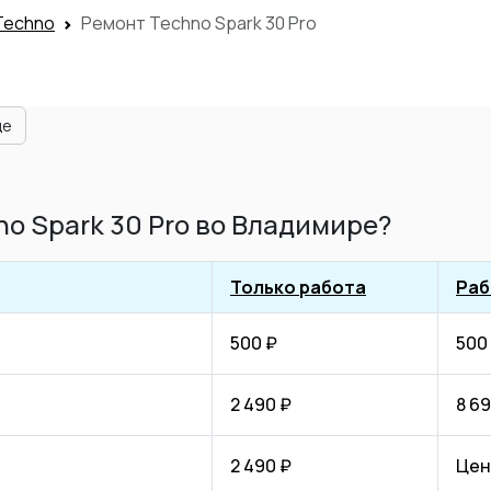
Techno
Ремонт Techno Spark 30 Pro
ще
o Spark 30 Pro во Владимире?
Только работа
Раб
500 ₽
500
2 490 ₽
8 69
2 490 ₽
Цен