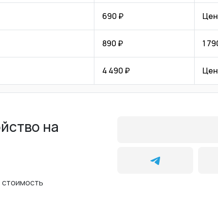
690 ₽
Цен
890 ₽
1 79
4 490 ₽
Цен
ойство на
ь стоимость