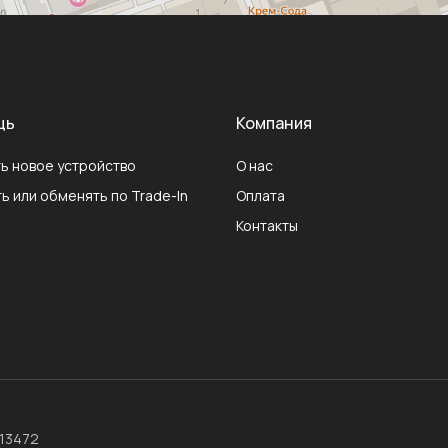
щь
Компания
ь новое устройство
О нас
ь или обменять по Trade-In
Оплата
Контакты
013472