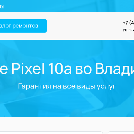
ты
+7 (
алог ремонтов
УЛ. 1
e Pixel 10a во Вла
Гарантия на все виды услуг