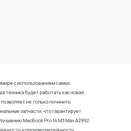
димире с использованием самых
а техника будет работать как новая
 позволяет не только починить
инальные запчасти, что гарантирует
улучшению MacBook Pro 14 M3 Max A2992
нальность и производительность.