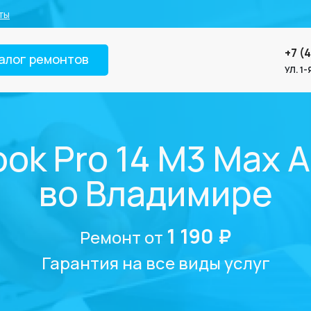
ты
+7 (
алог ремонтов
УЛ. 1
k Pro 14 M3 Max A
во Владимире
1 190 ₽
Ремонт от
Гарантия на все виды услуг