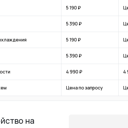
5 190 ₽
Ц
5 390 ₽
Ц
 охлаждения
5 190 ₽
Ц
5 390 ₽
Ц
ости
4 990 ₽
4 
хем
Цена по запросу
Ц
ойство на