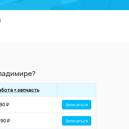
)
Владимире?
абота + запчасть
190 ₽
Записаться
390 ₽
Записаться