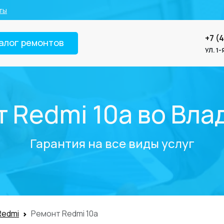
ты
+7 (
алог ремонтов
УЛ. 1
 Redmi 10a во Вл
Гарантия на все виды услуг
Redmi
Ремонт Redmi 10a