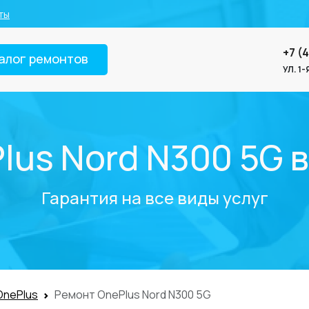
ты
+7 (
алог ремонтов
УЛ. 1
lus Nord N300 5G 
Гарантия на все виды услуг
OnePlus
Ремонт OnePlus Nord N300 5G