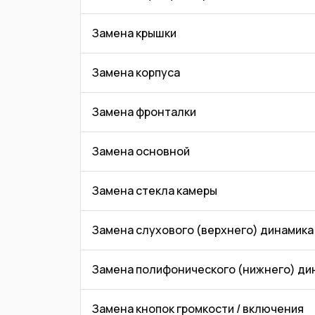
Замена крышки
Замена корпуса
Замена фронталки
Замена основной
Замена стекла камеры
Замена слухового (верхнего) динамика
Замена полифонического (нижнего) ди
Замена кнопок громкости / включения