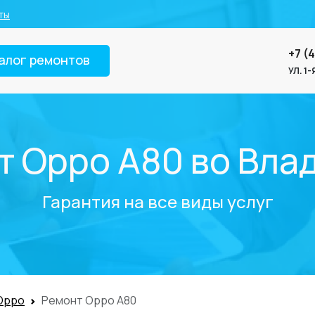
ты
+7 (
алог ремонтов
УЛ. 1
т Oppo A80 во Вла
Гарантия на все виды услуг
Oppo
Ремонт Oppo A80