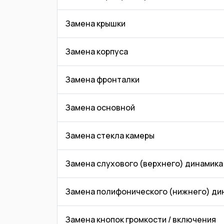
Замена крышки
Замена корпуса
Замена фронталки
Замена основной
Замена стекла камеры
Замена слухового (верхнего) динамика
Замена полифонического (нижнего) ди
Замена кнопок громкости / включения