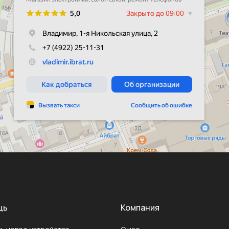
щь
Компания