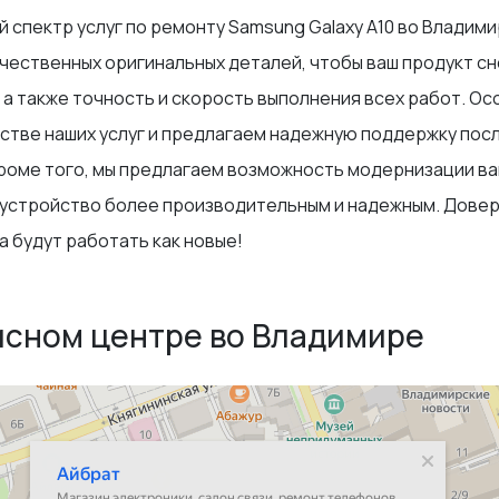
 спектр услуг по ремонту Samsung Galaxy A10 во Владими
чественных оригинальных деталей, чтобы ваш продукт с
а также точность и скорость выполнения всех работ. Осо
честве наших услуг и предлагаем надежную поддержку пос
Кроме того, мы предлагаем возможность модернизации ва
 устройство более производительным и надежным. Довер
а будут работать как новые!
исном центре во Владимире