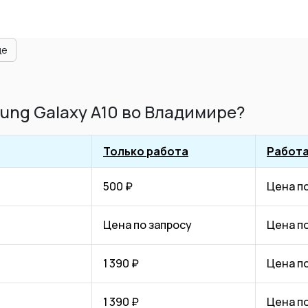
ще
ung Galaxy A10 во Владимире?
Только работа
Работа
500 ₽
Цена п
Цена по запросу
Цена п
1 390 ₽
Цена п
1 390 ₽
Цена п