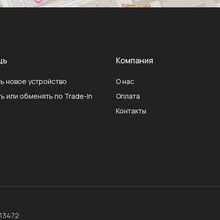
щь
Компания
ь новое устройство
О нас
ь или обменять по Trade-In
Оплата
Контакты
013472