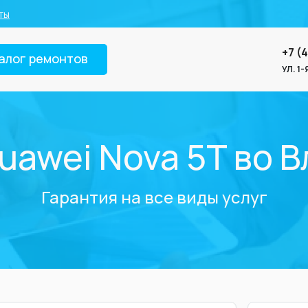
ты
+7 (
алог ремонтов
УЛ. 1
uawei Nova 5T во 
Гарантия на все виды услуг