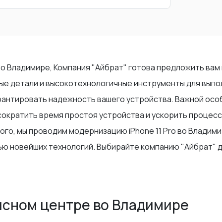
 во Владимире, Компания "Айбрат" готова предложить вам
е детали и высокотехнологичные инструменты для выпол
рантировать надежность вашего устройства. Важной осо
 сократить время простоя устройства и ускорить процес
того, мы проводим модернизацию iPhone 11 Pro во Владим
ю новейших технологий. Выбирайте компанию "Айбрат" д
исном центре во Владимире