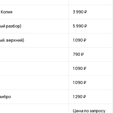
 Копия
3 990 ₽
ный разбор)
5 990 ₽
ый, верхний)
1 090 ₽
790 ₽
1 090 ₽
1 090 ₽
 вибро
1 290 ₽
Цена по запросу