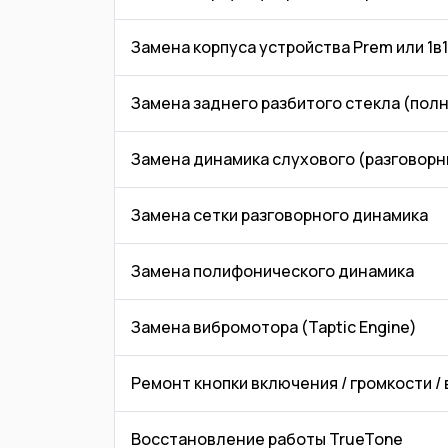
Замена корпуса устройства Prem или 1в1
Замена заднего разбитого стекла (пол
Замена динамика слухового (разговорн
Замена сетки разговорного динамика
Замена полифонического динамика
Замена вибромотора (Taptic Engine)
Ремонт кнопки включения / громкости /
Восстановление работы TrueTone