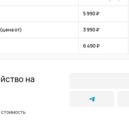
5 990 ₽
(цена от)
3 990 ₽
6 490 ₽
ойство на
ь стоимость