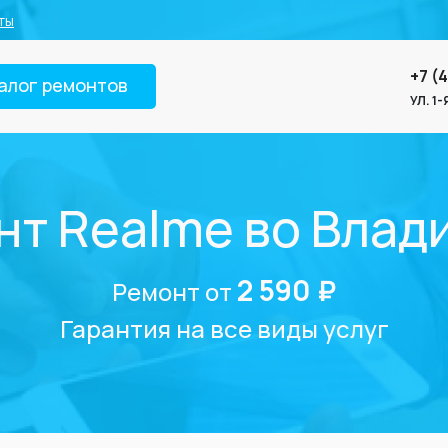
ты
+7 (
алог ремонтов
УЛ. 1
нт Realme во Влад
2 590 ₽
Ремонт от
Гарантия на все виды услуг