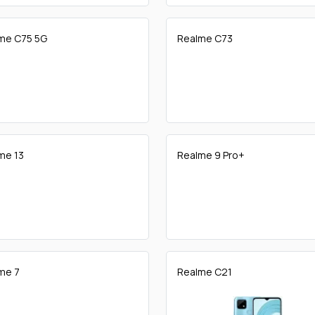
me C75 5G
Realme C73
me 13
Realme 9 Pro+
me 7
Realme C21