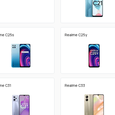
me C25s
Realme C25y
me C31
Realme C33