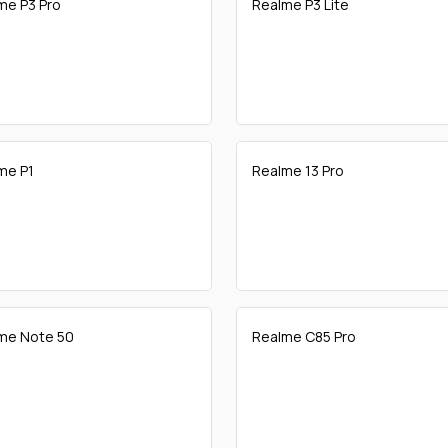
me P3 Pro
Realme P3 Lite
me P1
Realme 13 Pro
me Note 50
Realme C85 Pro