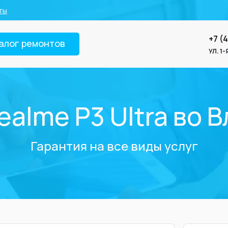
ты
+7 (
алог ремонтов
УЛ. 1
ealme P3 Ultra во 
Гарантия на все виды услуг