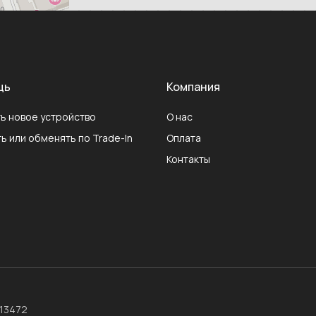
щь
Компания
ь новое устройство
О нас
ь или обменять по Trade-In
Оплата
Контакты
013472