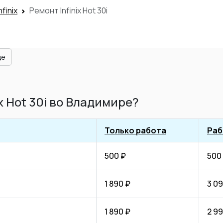
finix
Ремонт Infinix Hot 30i
ще
x Hot 30i во Владимире?
Только работа
Раб
500 ₽
500
1 890 ₽
3 09
1 890 ₽
2 99