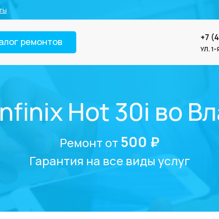
ты
+7 (
алог ремонтов
УЛ. 1
nfinix Hot 30i во 
500 ₽
Ремонт от
Гарантия на все виды услуг