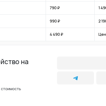
790 ₽
1 49
990 ₽
2 19
4 490 ₽
Цен
ойство на
ь стоимость