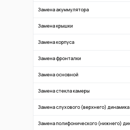
Замена акуммулятора
Замена крышки
Замена корпуса
Замена фронталки
Замена основной
Замена стекла камеры
Замена слухового (верхнего) динамика
Замена полифонического (нижнего) ди