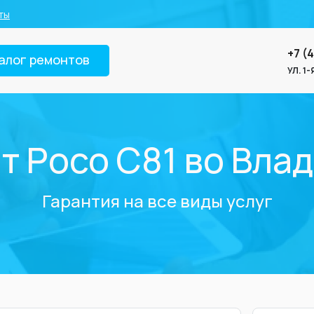
ты
+7 (
алог ремонтов
УЛ. 1
т Poco C81 во Вла
Гарантия на все виды услуг