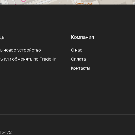
щь
Компания
ь новое устройство
О нас
ь или обменять по Trade-In
Оплата
Контакты
013472