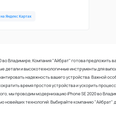
20 во Владимире, Компания "Айбрат" готова предложить в
е детали и высокотехнологичные инструменты для выпол
рантировать надежность вашего устройства. Важной осо
 сократить время простоя устройства и ускорить процес
того, мы проводим модернизацию iPhone SE 2020 во Влад
ю новейших технологий. Выбирайте компанию "Айбрат" д