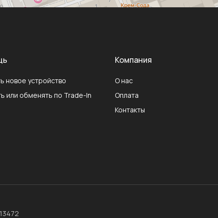
щь
Компания
ь новое устройство
О нас
ь или обменять по Trade-In
Оплата
Контакты
013472