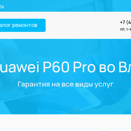
ты
+7 (
алог ремонтов
УЛ. 1
uawei P60 Pro во 
Гарантия на все виды услуг