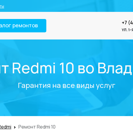
ты
+7 (
алог ремонтов
УЛ. 1
т Redmi 10 во Вла
Гарантия на все виды услуг
Redmi
Ремонт Redmi 10