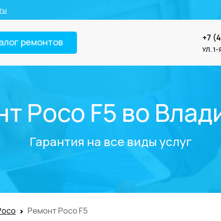
ты
+7 (
алог ремонтов
УЛ. 1
т Poco F5 во Вла
Гарантия на все виды услуг
Poco
Ремонт Poco F5