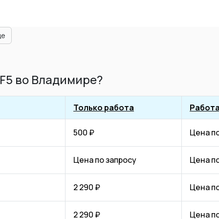
ще
 F5 во Владимире?
Только работа
Работа
500 ₽
Цена п
Цена по запросу
Цена п
2 290 ₽
Цена п
2 290 ₽
Цена п