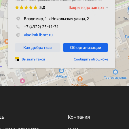
щь
Компания