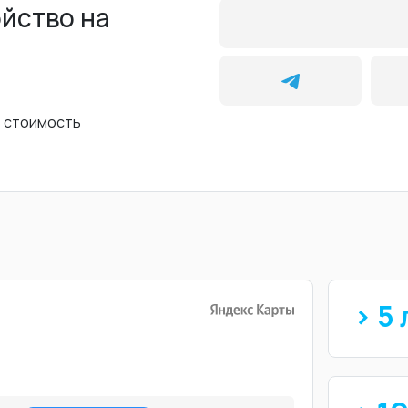
ойство на
ь стоимость
> 5 