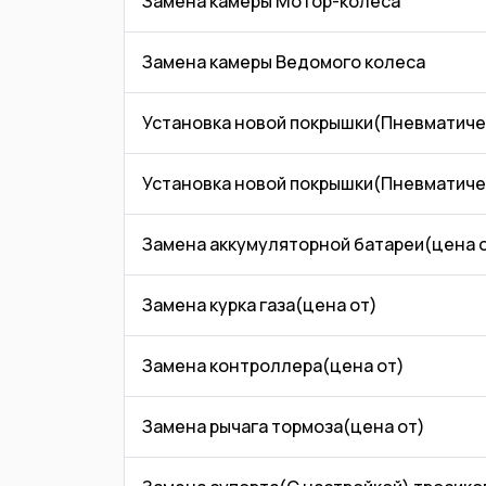
Замена камеры Мотор-колеса
Замена камеры Ведомого колеса
Установка новой покрышки(Пневматичес
Установка новой покрышки(Пневматиче
Замена аккумуляторной батареи(цена 
Замена курка газа(цена от)
Замена контроллера(цена от)
Замена рычага тормоза(цена от)