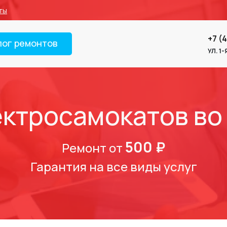
ты
+7 (
лог ремонтов
УЛ. 1
ектросамокатов во
500 ₽
Ремонт от
Гарантия на все виды услуг