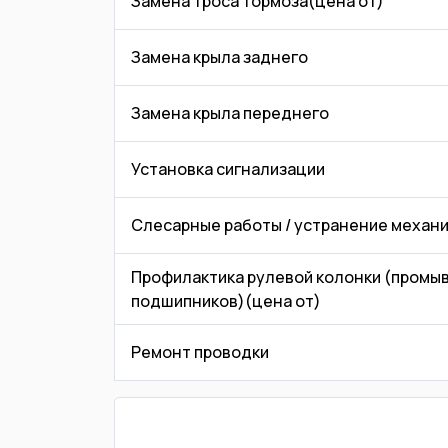
Замена троса тормоза(цена от)
Замена крыла заднего
Замена крыла переднего
Установка сигнализации
Слесарные работы / устранение механ
Профилактика рулевой колонки (промывк
подшипников)(цена от)
Ремонт проводки