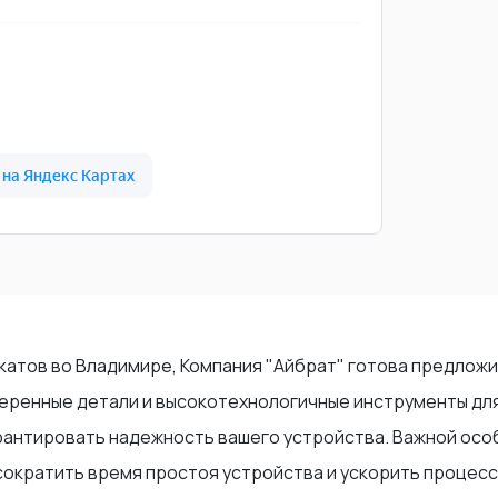
катов во Владимире, Компания "Айбрат" готова предлож
веренные детали и высокотехнологичные инструменты для
рантировать надежность вашего устройства. Важной осо
 сократить время простоя устройства и ускорить процес