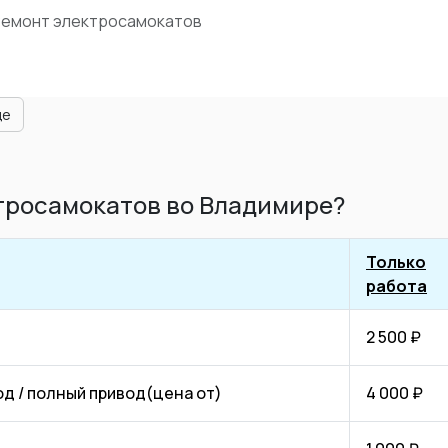
Ремонт электросамокатов
ще
тросамокатов во Владимире?
Только
работа
2 500 ₽
д / полный привод(цена от)
4 000 ₽