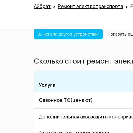
Айбрат
Ремонт электротранспорта
Вы искали другое устройство?
Показать е
Сколько стоит ремонт элек
Услуга
Сезонное ТО(цена от)
Дополнительная аквазащита моноприво