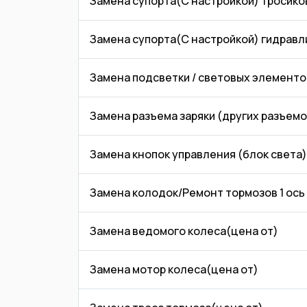
Замена супорта(С настройкой) тросико
Замена супорта(С настройкой) гидравл
Замена подсветки / световых элементо
Замена разъема заряки (других разъемо
Замена кнопок управления (блок света)
Замена колодок/Ремонт тормозов 1 ось
Замена ведомого колеса(цена от)
Замена мотор колеса(цена от)