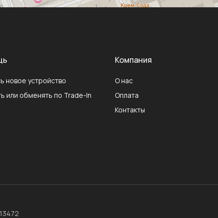
щь
Компания
ь новое устройство
О нас
ь или обменять по Trade-In
Оплата
Контакты
013472