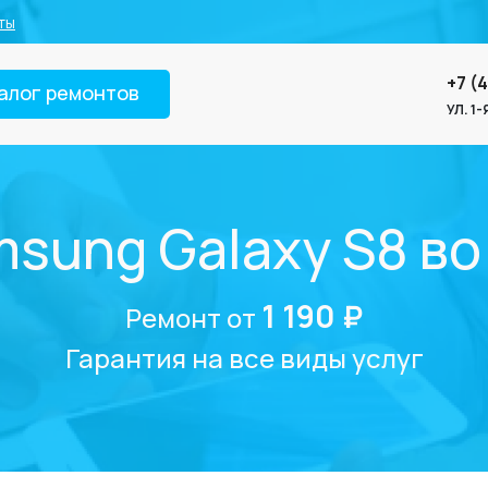
ты
+7 (
алог ремонтов
УЛ. 1
sung Galaxy S8 в
1 190 ₽
Ремонт от
Гарантия на все виды услуг