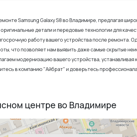
емонте Samsung Galaxy S8 во Владимире, предлагая широ
 оригинальные детали и передовые технологии для качес
госрочную работу вашего устройства после ремонта. Од
боты, что позволяет нам выявить даже самые скрытые не
лагаем модернизацию вашего устройства, устанавливая 
итесь в компанию "Айбрат" и доверьтесь профессионалам
исном центре во Владимире