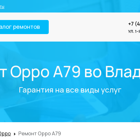
ты
+7 (
алог ремонтов
УЛ. 1
т Oppo A79 во Вла
Гарантия на все виды услуг
Oppo
Ремонт Oppo A79