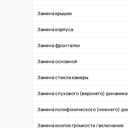
Замена крышки
Замена корпуса
Замена фронталки
Замена основной
Замена стекла камеры
Замена слухового (верхнего) динамика
Замена полифонического (нижнего) ди
Замена кнопок громкости / включения