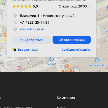
щь
Компания