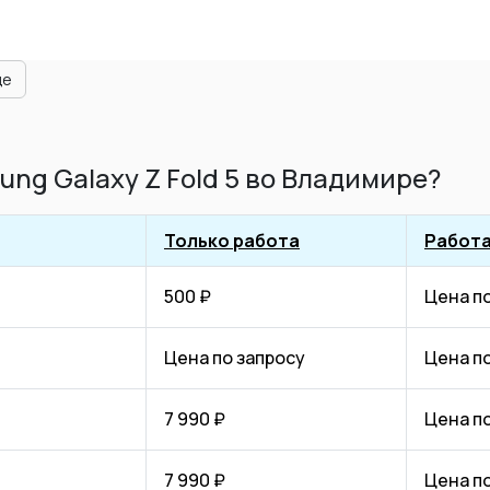
ще
ng Galaxy Z Fold 5 во Владимире?
Только работа
Работа
500 ₽
Цена п
Цена по запросу
Цена п
7 990 ₽
Цена п
7 990 ₽
Цена п