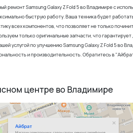
ый ремонт Samsung Galaxy Z Fold 5 во Владимире с испо
ксимально быструю работу. Ваша техника будет работать
ику всех компонентов, что позволяет не только починить
льзуем только оригинальные запчасти, что гарантирует 
ашей услугой по улучшению Samsung Galaxy Z Fold 5 во В
ональность и производительность. Обратитесь в "Айбрат
исном центре во Владимире