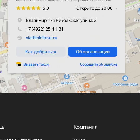
щь
Компания