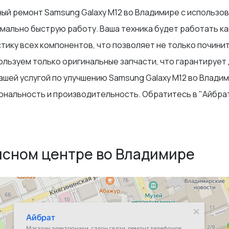
ый ремонт Samsung Galaxy M12 во Владимире с использо
мально быструю работу. Ваша техника будет работать ка
ику всех компонентов, что позволяет не только починить
льзуем только оригинальные запчасти, что гарантирует 
ашей услугой по улучшению Samsung Galaxy M12 во Влад
ональность и производительность. Обратитесь в "Айбрат
исном центре во Владимире