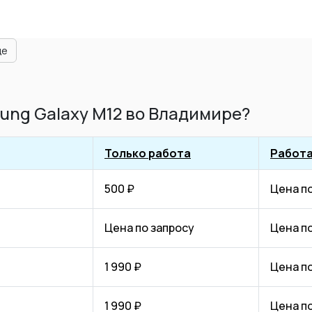
ще
ung Galaxy M12 во Владимире?
Только работа
Работа
500 ₽
Цена п
Цена по запросу
Цена п
1 990 ₽
Цена п
1 990 ₽
Цена п