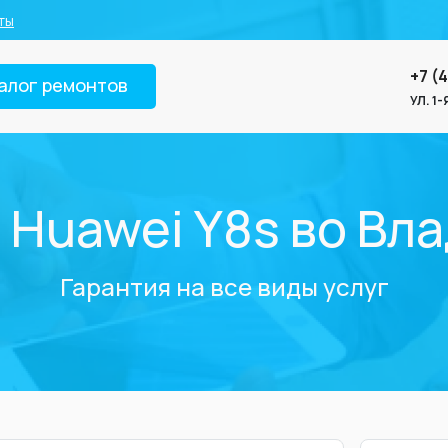
ты
+7 (
алог ремонтов
УЛ. 1
 Huawei Y8s во Вл
Гарантия на все виды услуг