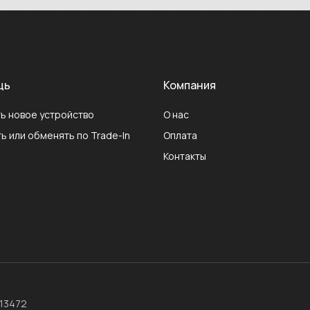
щь
Компания
ь новое устройство
О нас
ь или обменять по Trade-In
Оплата
Контакты
013472