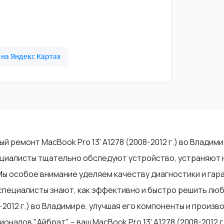
 ремонт MacBook Pro 13' A1278 (2008-2012 г.) во Владим
пециалисты тщательно обследуют устройство, устраняют
Мы особое внимание уделяем качеству диагностики и гар
 специалисты знают, как эффективно и быстро решить лю
-2012 г.) во Владимире, улучшая его компоненты и прои
алов "Айбрат" – ваш MacBook Pro 13' A1278 (2008-2012 г