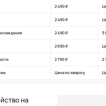
2 490 ₽
Ц
2 490 ₽
Ц
 охлаждения
2 490 ₽
3 
2 690 ₽
Ц
ости
2 790 ₽
2 
хем
Цена по запросу
Ц
ойство на