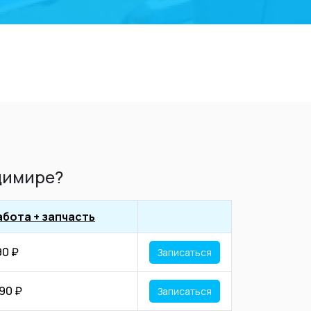
адимире?
абота + запчасть
90 ₽
Записаться
190 ₽
Записаться