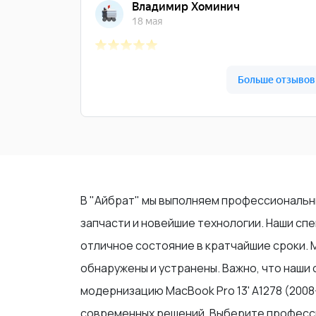
В "Айбрат" мы выполняем профессиональный
запчасти и новейшие технологии. Наши с
отличное состояние в кратчайшие сроки. 
обнаружены и устранены. Важно, что наши
модернизацию MacBook Pro 13' A1278 (2008
современных решений. Выберите профессион