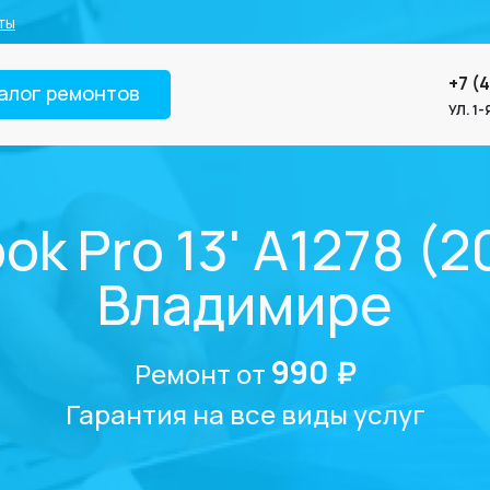
ты
+7 (
алог ремонтов
УЛ. 1
k Pro 13' A1278 (20
Владимире
990 ₽
Ремонт от
Гарантия на все виды услуг